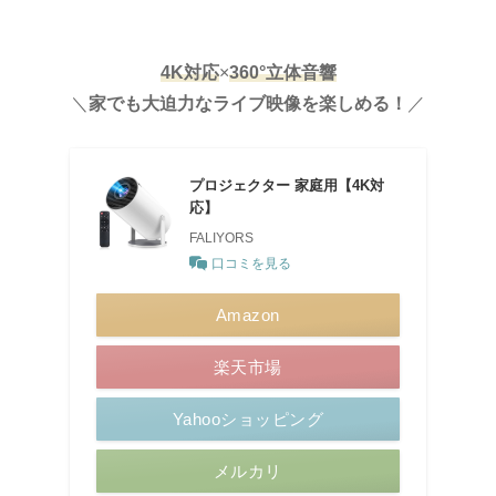
4K対応
×
360°立体音響
＼
家でも大迫力
な
ライブ映像を楽しめる！
／
プロジェクター 家庭用【4K対
応】
FALIYORS
口コミを見る
Amazon
楽天市場
Yahooショッピング
メルカリ