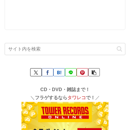
CD・DVD・雑誌まで！
＼
フラゲするなら
タワレコ
で！
／