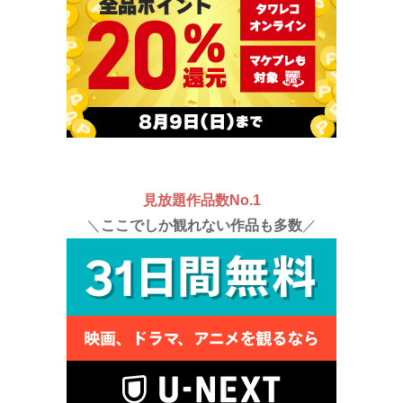
見放題作品数No.1
＼
ここでしか観れない作品も多数
／