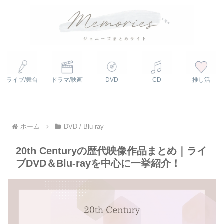
ライブ/舞台
ドラマ/映画
DVD
CD
推し活
ホーム
DVD / Blu-ray
20th Centuryの歴代映像作品まとめ｜ライ
ブDVD＆Blu-rayを中心に一挙紹介！