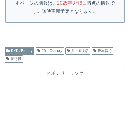
本ページの情報は、
2025年8月6日
時点の情報で
す。随時更新予定となります。
DVD / Blu-ray
20th Century
井ノ原快彦
坂本昌行
長野博
スポンサーリンク