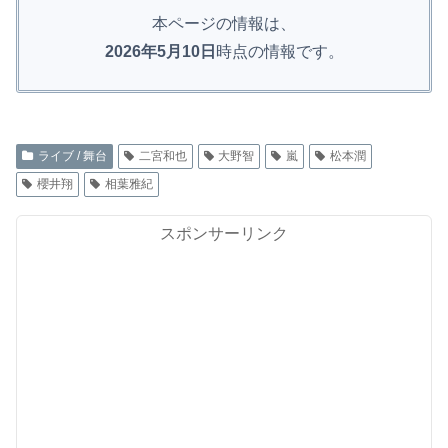
本ページの情報は、
2026
年5月10
日
時点の情報です。
ライブ / 舞台
二宮和也
大野智
嵐
松本潤
櫻井翔
相葉雅紀
スポンサーリンク