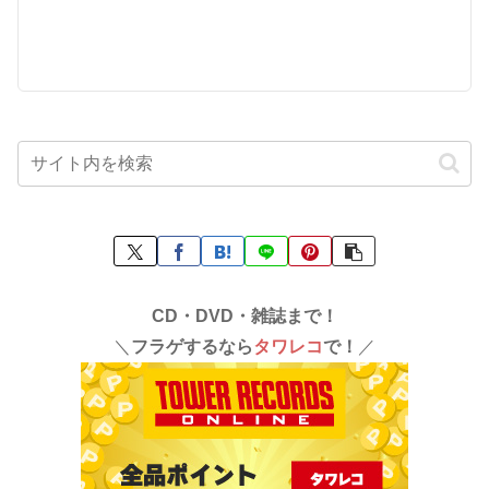
CD・DVD・雑誌まで！
＼
フラゲするなら
タワレコ
で！
／