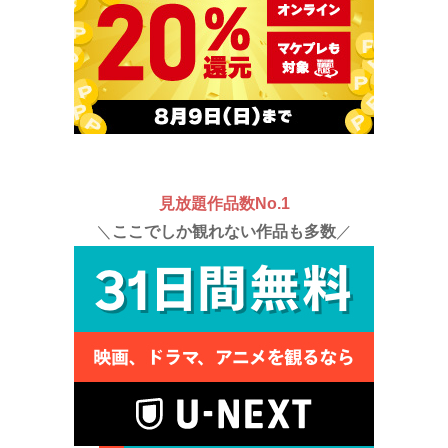
見放題作品数No.1
＼
ここでしか観れない作品も多数
／