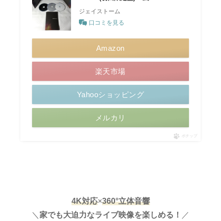
ジェイストーム
口コミを見る
Amazon
楽天市場
Yahooショッピング
メルカリ
ポチップ
4K対応
×
360°立体音響
＼
家でも大迫力
な
ライブ映像を楽しめる！
／