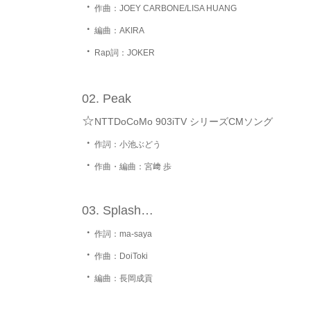
・
作曲：JOEY CARBONE/LISA HUANG
・
編曲：AKIRA
・
Rap詞：JOKER
Peak
☆
NTTDoCoMo 903iTV シリーズCMソング
・
作詞：小池ぶどう
・
作曲・編曲：宮﨑 歩
Splash…
・
作詞：ma-saya
・
作曲：DoiToki
・
編曲：長岡成貢