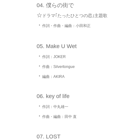
僕らの街で
☆
ドラマ｢たったひとつの恋｣主題歌
・
作詞・作曲・編曲：小田和正
Make U Wet
・
作詞：JOKER
・
作曲：Silvertongue
・
編曲：AKIRA
key of life
・
作詞：中丸雄一
・
作曲・編曲：田中 直
LOST