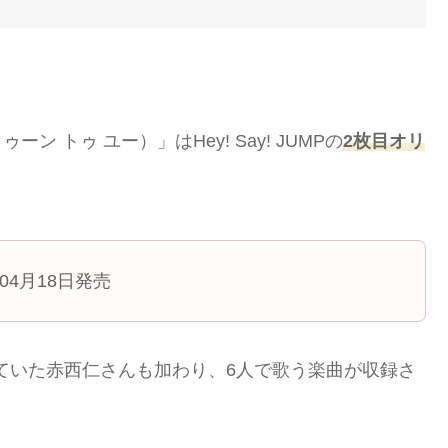
ーン トゥ ユー）」はHey! Say! JUMPの
2枚目オリ
年04月18日発売
していた赤西仁さんも加わり、6人で歌う楽曲が収録さ