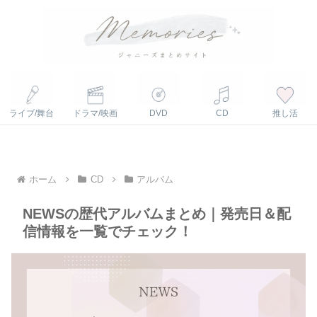
ライブ/舞台
ドラマ/映画
DVD
CD
推し活
ホーム
CD
アルバム
NEWSの歴代アルバムまとめ｜発売日＆配
信情報を一覧でチェック！