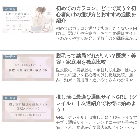
初めてのカラコン、どこで買う？初
自分磨き
心者向けの選び方とおすすめ通販を
紹介
初めてのカラコン選びで失敗したくない人向
けに、選び方や注意点、おすすめ通販サイト
をわかりやすく紹介。学校向けの裸眼風から
ライブの日に盛れる系まで、初心者向けにま
とめています。
脱毛って結局どれがいい？医療・美
自分磨き
容・家庭用を徹底比較
医療脱毛・美容脱毛・家庭用脱毛器・除毛ク
リームの違いを初心者向けに徹底比較。痛
み・効果・費用感・通いやすさをわかりやす
く解説します。ライブや遠征など推し活女子
におすすめの脱毛方法も紹介！
推し活に最適な通販サイトGRL（グ
自分磨き
レイル）｜友達紹介でお得に始めよ
う！
GRL（グレイル）は推し活にもぴったりなプ
チプラ通販サイト。トレンドコーデを手軽に
揃えられ、友達紹介で最大600ポイントがも
らえるお得な制度もあるので、詳しく紹介し
ます。