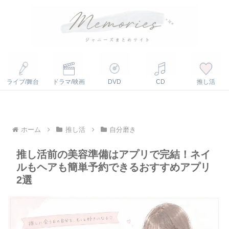
ライブ/舞台
ドラマ/映画
DVD
CD
推し活
ホーム
推し活
自分磨き
推し活前の美容準備はアプリで完結！ネイ
ルもヘアも簡単予約できるおすすめアプリ
2選