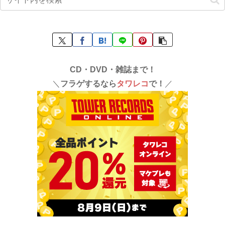
CD・DVD・雑誌まで！
＼
フラゲするなら
タワレコ
で！
／