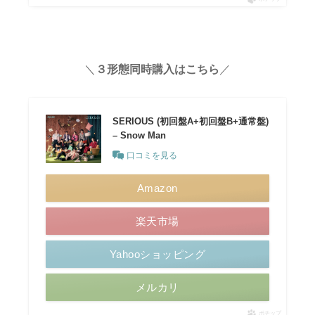
＼
３形態同時購入はこちら
／
SERIOUS (初回盤A+初回盤B+通常盤)
– Snow Man
口コミを見る
Amazon
楽天市場
Yahooショッピング
メルカリ
ポチップ