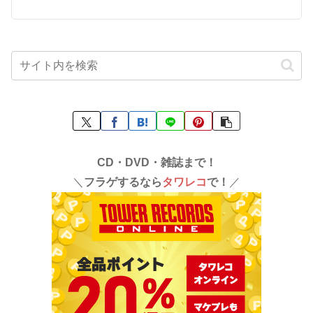
CD・DVD・雑誌まで！
＼
フラゲするなら
タワレコ
で！
／