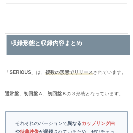
収録形態と収録内容まとめ
「
SERIOUS
」は、
複数の形態でリリース
されています。
通常盤
、
初回盤Ａ
、
初回盤Ｂ
の３形態となっています。
それぞれのバージョンで
異なる
カップリング曲
や
特典映像
が収録
されているため、ぜひチェッ