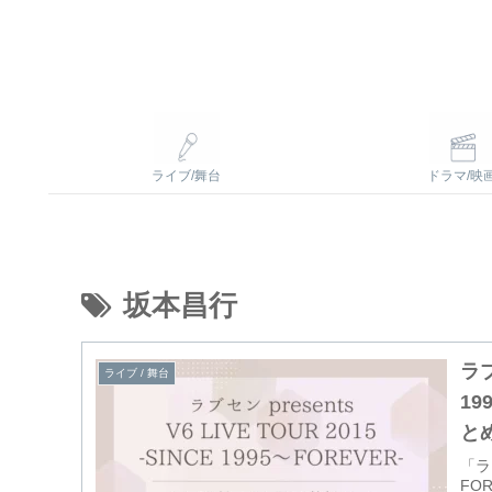
ライブ/舞台
ドラマ/映
坂本昌行
ラブ
ライブ / 舞台
1
と
「ラブ
FO