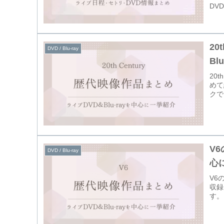
DV
20
DVD / Blu-ray
Bl
20
めて
クで
V
DVD / Blu-ray
心
V6
収録
す。