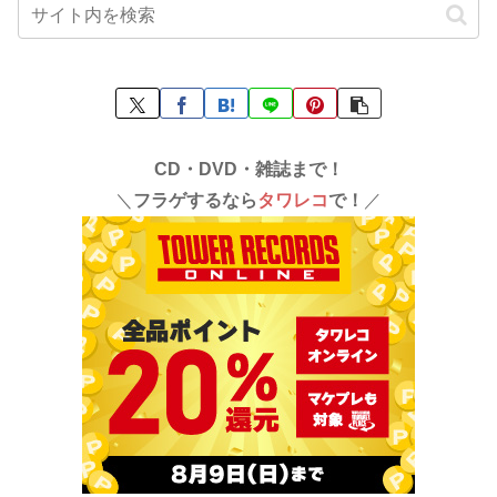
CD・DVD・雑誌まで！
＼
フラゲするなら
タワレコ
で！
／