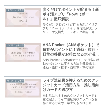
歩くだけでポイントが貯まる！新
ポイ活 / お金管理
ポイ活アプリ「Powl（ポー
ル）」徹底解説
歩くだけでポイントが貯まる新ポイ活ア
プリ「Powl（ポール）」を徹底解説。メ
リットや交換先、ランキング機能、健康
管理との相性まで詳しく紹介。Amazon
ギフト券やPayPayに交換できるおすすめ
の歩数系アプリです。
ANA Pocket（ANAポケット）で
ポイ活 / お金管理
移動がポイントに！通勤・旅行・
日常の移動がお得になるポイ活ア
プリ
ANA Pocket（ANAポケット）で日常の移
動をポイントに変える方法を徹底解説。
通勤・旅行・徒歩・自転車・車の移動距
離を効率よくマイルやギフト券に交換で
きるポイ活アプリの特徴・メリット・デ
メリットを紹介。
ライブ遠征費を抑えるためのクレ
ポイ活 / お金管理
ジットカード活用方法｜推し活向
けカードの選び方
推し活におすすめのクレジットカードを
厳選紹介。ライブ遠征費やグッズ代をお
得にする方法や、学生でも作れるカー