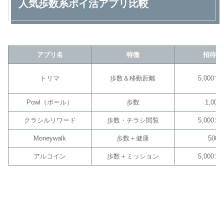
人気歩数系ポイ活アプリ比較
アプリ名
特徴
招待特
トリマ
歩数＆移動距離
5,000
Powl（ポール）
歩数
1,000p
クラシルリワード
歩数・チラシ閲覧
5,000
Moneywalk
歩数＋健康
500pt
アルコイン
歩数＋ミッション
5,000