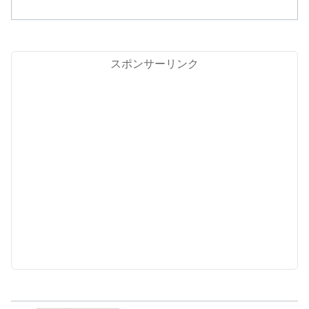
ド、ポイ活を活用した節約術までわかり
やすく解説します。
スポンサーリンク