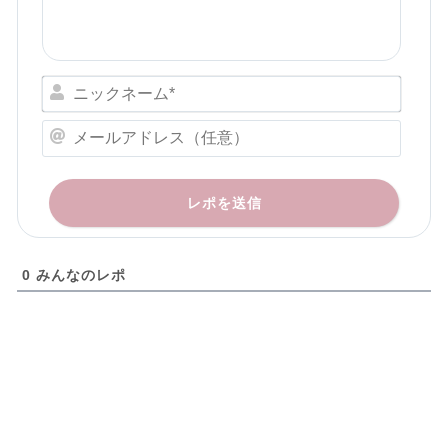
ニ
ッ
ク
メ
ネ
ー
ー
ル
ム
ア
*
ド
レ
ス
0
みんなのレポ
（
任
意
）