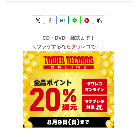
CD・DVD・雑誌まで！
＼
フラゲするなら
タワレコ
で！
／